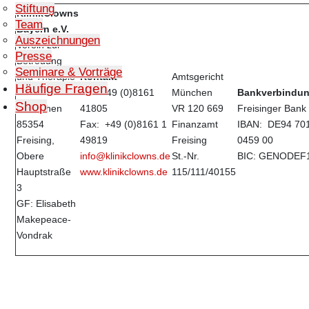
Stiftung
KlinikClowns
Team
Bayern e.V.
Auszeichnungen
Verein zur
Presse
Betreuung
Seminare & Vorträge
und Therapie
Kontakt
Amtsgericht
Häufige Fragen
kranker
Tel.: +49 (0)8161
München
Bankverbindu
Shop
Menschen
41805
VR 120 669
Freisinger Bank
85354
Fax: +49 (0)8161 1
Finanzamt
IBAN: DE94 70
Freising,
49819
Freising
0459 00
Obere
info@klinikclowns.de
St.-Nr.
BIC: GENODEF
Hauptstraße
www.klinikclowns.de
115/111/40155
3
GF: Elisabeth
Makepeace-
Vondrak