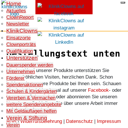
Home
Aktuelles
ClownReport
SPENDEN
Newsletter
KlinikClowns
Einsatzorte
Clownporträts
Qualifikation
Bestellungstext unten
Unterstützen
Dauerspender werden
Mit dem Kauf unserer Produkte unterstützen Sie
Unternehmen
unsere fröhlichen Visiten, herzlichen Dank. Schon
Förderer
bald werden unsere Produkte bei Ihnen sein. Schauen
Spendenaktionen
Sie doch bis dahin einmal auf unserer
Facebook
- oder
Schulen & Kindergärten
Instagram
Seite vorbei oder abonnieren Sie unseren
Vererben & Vermachen
Newsletter
. So bleiben Sie über unsere Arbeit immer
weitere Spendenangebote
auf dem Laufenden.
Mit Geldauflagen helfen
Verein & Stiftung
AGB
|
Widerrufsbelehrung
|
Datenschutz
|
Impressum
Verein