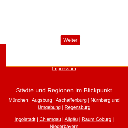
Nächster Beitrag: Rechnungst
Weiter
Home
AGB
Widerrufsbelehrung
Datenschutz
Impressum
Städte und Regionen im Blickpunkt
München
|
Augsburg
|
Aschaffenburg
|
Nürnberg und
Umgebung
|
Regensburg
Ingolstadt
|
Chiemgau
|
Allgäu
|
Raum Coburg
|
Niederbayern