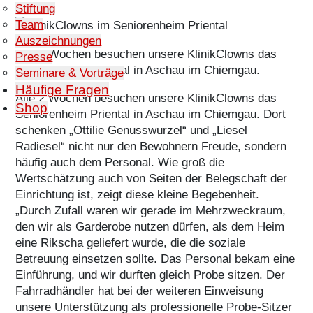
Stiftung
Team
Auszeichnungen
Alle 2 Wochen besuchen unsere KlinikClowns das
Presse
Seniorenheim Priental in Aschau im Chiemgau.
Seminare & Vorträge
Häufige Fragen
Alle 2 Wochen besuchen unsere KlinikClowns das
Shop
Seniorenheim Priental in Aschau im Chiemgau. Dort
schenken „Ottilie Genusswurzel“ und „Liesel
Radiesel“ nicht nur den Bewohnern Freude, sondern
häufig auch dem Personal. Wie groß die
Wertschätzung auch von Seiten der Belegschaft der
Einrichtung ist, zeigt diese kleine Begebenheit.
„Durch Zufall waren wir gerade im Mehrzweckraum,
den wir als Garderobe nutzen dürfen, als dem Heim
eine Rikscha geliefert wurde, die die soziale
Betreuung einsetzen sollte. Das Personal bekam eine
Einführung, und wir durften gleich Probe sitzen. Der
Fahrradhändler hat bei der weiteren Einweisung
unsere Unterstützung als professionelle Probe-Sitzer