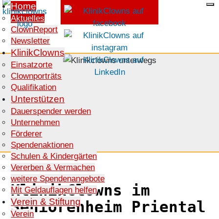
Home
Aktuelles
ClownReport
SPENDEN
Newsletter
KlinikClowns
Einsatzorte
Clownporträts
Qualifikation
Unterstützen
Dauerspender werden
Unternehmen
Förderer
Spendenaktionen
Schulen & Kindergärten
Vererben & Vermachen
weitere Spendenangebote
KlinikClowns im
Mit Geldauflagen helfen
Verein & Stiftung
Seniorenheim Priental
Verein