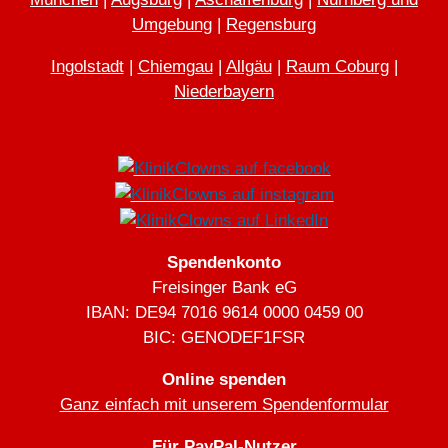
Umgebung
|
Regensburg
Ingolstadt
|
Chiemgau
|
Allgäu
|
Raum Coburg
|
Niederbayern
Spendenkonto
Freisinger Bank eG
IBAN: DE94 7016 9614 0000 0459 00
BIC: GENODEF1FSR
Online spenden
Ganz einfach mit unserem Spendenformular
Für PayPal-Nutzer