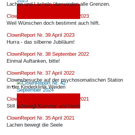
Lachen und Lächeln überwinden alle Grenzen.
ClownReport Nr. 43 April
2025
ClownReport Nr. 40 September 2023
Weil Wünschen doch bestimmt auch hilft.
ClownReport Nr. 39 April 2023
Hurra - das silberne Jubiläum!
ClownReport Nr. 38 September 2022
Einmal Auftanken, bitte!
ClownReport Nr. 37 April 2022
Clownsbesuche auf der psychosomatischen Station
in der Kinderklinik Weiden
ClownReport Nr. 36 September 2021
ClownReport Nr. 42
September 2024
Still schweigt Kummer und Harm
ClownReport Nr. 35 April 2021
Lachen bewegt die Seele