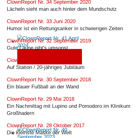
ClownReport Nr. 34 September 2020
Lächeln sieht man auch hinter dem Mundschutz
ClownReport Nr. 33 Juni 2020
Humor ist ein Rettungsanker in schwierigen Zeiten
ClownReport Nr. 32 September 2019
Gute Laune gibt's umsonst
ClownReport Nr. 41 April
2024
ClownReport Nr. 31 April 2019
Auf Station / 20-jähriges Jubiläum
ClownReport Nr. 30 September 2018
Ein blauer Fußball an der Wand
ClownReport Nr. 29 Mai 2018
Ein Nachmittag mit Lupino und Pomodoro im Klinikum
Großhadern
ClownReport Nr. 28 Oktober 2017
Die kleinste Maske der Welt