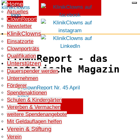
Home
Aktuelles
ClownReport
SPENDEN
Newsletter
KlinikClowns
Einsatzorte
Clownporträts
Qualifikation
ClownReport - das
Unterstützen
postalische Magazin
Dauerspender werden
Unternehmen
Förderer
Spendenaktionen
Schulen & Kindergärten
ClownReport Nr. 45 April
Vererben & Vermachen
2026
weitere Spendenangebote
Mit Geldauflagen helfen
Verein & Stiftung
Verein