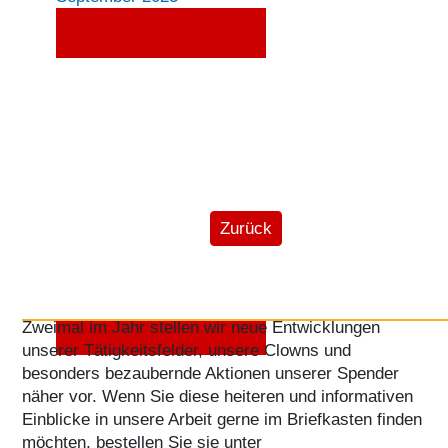
ClownReport Nr. 40
September 2023
Vorheriger Beitrag: Bleiben Sie
Zurück
Der ClownReport - frohe Post für
Sie!
ClownReport Nr. 39 April
Zweimal im Jahr stellen wir neue Entwicklungen
2023
unserer Tätigkeitsfelder, unsere Clowns und
besonders bezaubernde Aktionen unserer Spender
näher vor. Wenn Sie diese heiteren und informativen
Einblicke in unsere Arbeit gerne im Briefkasten finden
möchten, bestellen Sie sie unter