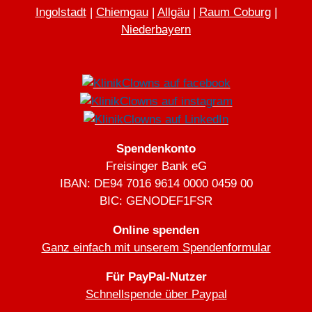
Ingolstadt
|
Chiemgau
|
Allgäu
|
Raum Coburg
|
ClownReport Nr. 37 April
2022
Niederbayern
Spendenkonto
Freisinger Bank eG
IBAN: DE94 7016 9614 0000 0459 00
BIC: GENODEF1FSR
ClownReport Nr. 36
Online spenden
September 2021
Ganz einfach mit unserem Spendenformular
Für PayPal-Nutzer
Schnellspende über Paypal