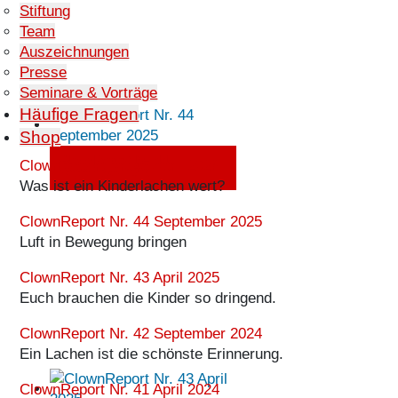
Stiftung
Team
Auszeichnungen
Presse
Seminare & Vorträge
Häufige Fragen
Shop
ClownReport Nr. 44
ClownReport Nr. 45 April 2026
September 2025
Was ist ein Kinderlachen wert?
ClownReport Nr. 44 September 2025
Luft in Bewegung bringen
ClownReport Nr. 43 April 2025
Euch brauchen die Kinder so dringend.
ClownReport Nr. 42 September 2024
Ein Lachen ist die schönste Erinnerung.
ClownReport Nr. 41 April 2024