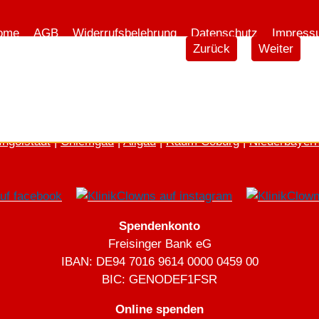
ome
AGB
Widerrufsbelehrung
Datenschutz
Impress
Vorheriger Beitrag: Kl
Nächster Be
Zurück
Weiter
Städte und Regionen im Blickpunkt
n
|
Augsburg
|
Aschaffenburg
|
Nürnberg und Umgebung
|
Re
Ingolstadt
|
Chiemgau
|
Allgäu
|
Raum Coburg
|
Niederbayer
Spendenkonto
Freisinger Bank eG
IBAN: DE94 7016 9614 0000 0459 00
BIC: GENODEF1FSR
Online spenden