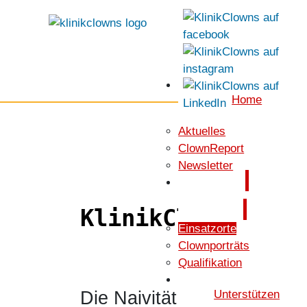
Home
Aktuelles
ClownReport
Newsletter
KlinikClowns
KlinikClowns im 
Einsatzorte
Clownporträts
Qualifikation
Die Naivität des Clowns s
Unterstützen