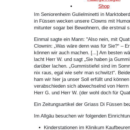
Shop
Im Seniorenheim Gulielminetti in Marktoberd
in Füssen wecken unsere Clowns mit Humor,
mitunter sogar bei Bewohnern, die erstmal s
Einmal sagte ein Mann: "Also nein, mit Qua
Clownin: „Was wäre denn was für Sie?“ – Er: 
können wir auch machen. [...] Am besten wä
lacht Herr W. und sagt „Sie haben ja Gummi
darüber lachen. „Gummistiefel sind im Somm
nix raus, egal wie sehr man schwitzt“. Beid
ham wir hier ja unser Soll erfüllt und könne
verabschieden sich abwechselnd von Herrn 
Herr G. und Herr W. (der wohl doch für Quat
Ein Zeitungsartikel der Griass Di Füssen be
Im Allgäu besuchen wir folgenden Einrichtu
Kinderstationen im Klinikum Kaufbeure