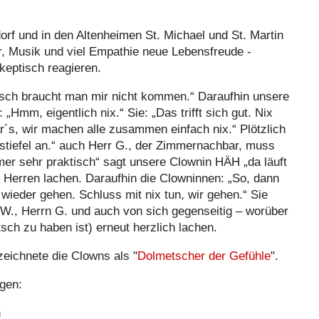
orf und in den Altenheimen St. Michael und St. Martin
 Musik und viel Empathie neue Lebensfreude -
keptisch reagieren.
tsch braucht man mir nicht kommen.“ Daraufhin unsere
„Hmm, eigentlich nix.“ Sie: „Das trifft sich gut. Nix
r´s, wir machen alle zusammen einfach nix.“ Plötzlich
stiefel an.“ auch Herr G., der Zimmernachbar, muss
er sehr praktisch“ sagt unsere Clownin HÄH „da läuft
e Herren lachen. Daraufhin die Clowninnen: „So, dann
n wieder gehen. Schluss mit nix tun, wir gehen.“ Sie
W., Herrn G. und auch von sich gegenseitig – worüber
sch zu haben ist) erneut herzlich lachen.
zeichnete die Clowns als "
Dolmetscher der Gefühle
".
ngen:
n