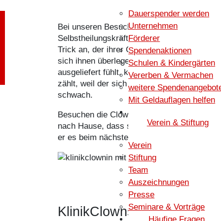
Dauerspender werden
SPENDEN
Unternehmen
Bei unseren Besuchen ist es ganz wichtig, 
Förderer
Selbstheilungskräfte aktivieren können. Di
Trick an, der ihrer Clownsnatur entspricht: 
Spendenaktionen
sich ihnen überlegen fühlen können. Das kr
Schulen & Kindergärten
ausgeliefert fühlt, kann die Regie überneh
Vererben & Vermachen
zählt, weil der sich immer schon bei 3 verzä
weitere Spendenangebot
schwach.
Mit Geldauflagen helfen
Besuchen die Clowns Senioren, geben die 
Verein & Stiftung
nach Hause, dass sie etwa ein bestimmtes L
er es beim nächsten Besuch perfekt könnte, 
Verein
Stiftung
Team
Auszeichnungen
Presse
Seminare & Vorträge
KlinikClowns wecken neue
Häufige Fragen