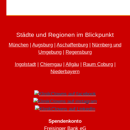
Home
AGB
Widerrufsbelehrung
Datenschutz
Impressum
Städte und Regionen im Blickpunkt
München
|
Augsburg
|
Aschaffenburg
|
Nürnberg und
Umgebung
|
Regensburg
Ingolstadt
|
Chiemgau
|
Allgäu
|
Raum Coburg
|
Niederbayern
Spendenkonto
Freisinger Bank eG