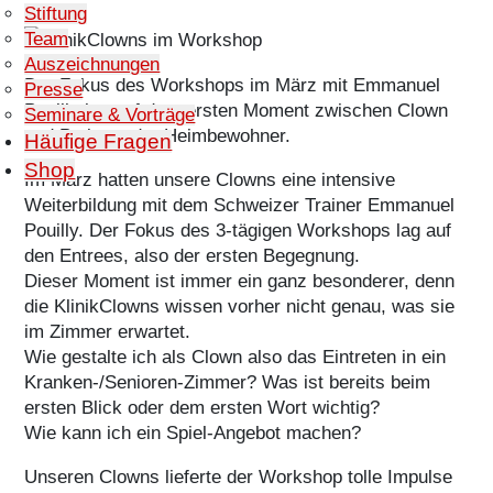
Stiftung
Team
Auszeichnungen
Der Fokus des Workshops im März mit Emmanuel
Presse
Pouilly lag auf dem ersten Moment zwischen Clown
Seminare & Vorträge
und Patient oder Heimbewohner.
Häufige Fragen
Shop
Im März hatten unsere Clowns eine intensive
Weiterbildung mit dem Schweizer Trainer Emmanuel
Pouilly. Der Fokus des 3-tägigen Workshops lag auf
den Entrees, also der ersten Begegnung.
Dieser Moment ist immer ein ganz besonderer, denn
die KlinikClowns wissen vorher nicht genau, was sie
im Zimmer erwartet.
Wie gestalte ich als Clown also das Eintreten in ein
Kranken-/Senioren-Zimmer? Was ist bereits beim
ersten Blick oder dem ersten Wort wichtig?
Wie kann ich ein Spiel-Angebot machen?
Unseren Clowns lieferte der Workshop tolle Impulse