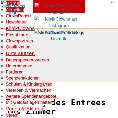
Home
Aktuelles
ClownReport
SPENDEN
Newsletter
KlinikClowns
Einsatzorte
Clownporträts
Qualifikation
Unterstützen
Dauerspender werden
Unternehmen
Förderer
Spendenaktionen
Schulen & Kindergärten
Vererben & Vermachen
weitere Spendenangebote
Training des Entrees
Mit Geldauflagen helfen
Verein & Stiftung
ins Zimmer
Verein