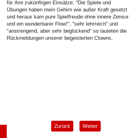
für ihre zukünftigen Einsätze. "Die Spiele und
Übungen haben mein Gehirn wie außer Kraft gesetzt
und heraus kam pure Spielfreude ohne innere Zensur
und ein wunderbarer Flow!", "sehr lehrreich" und
"anstrengend, aber sehr beglückend" so lauteten die
Rückmeldungen unserer begeisterten Clowns.
Vorheriger Beitrag: Haus Palling - 
Nächster Beitrag: Oldt
Zurück
Weiter