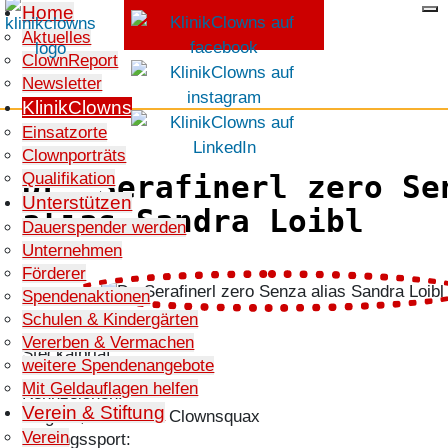
Home
Aktuelles
ClownReport
SPENDEN
Newsletter
KlinikClowns
Einsatzorte
Clownporträts
Qualifikation
Dr. Serafinerl zero Se
Unterstützen
alias Sandra Loibl
Dauerspender werden
Unternehmen
Förderer
Spendenaktionen
Schulen & Kindergärten
Vererben & Vermachen
Steckalbriaf
weitere Spendenangebote
Mit Geldauflagen helfen
Kennzeichen:
Verein & Stiftung
Original, Münchner Clownsquax
Verein
Lieblingssport: