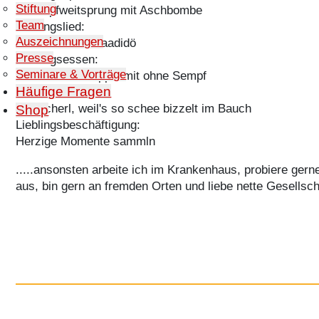
Stiftung
Fettnapfweitsprung mit Aschbombe
Team
Lieblingslied:
Auszeichnungen
Jodeldüdeldödidaadidö
Presse
Lieblingsessen:
Seminare & Vorträge
Würschdlschnapp'n mit ohne Sempf
Häufige Fragen
Lieblingsgetränk:
A Kracherl, weil's so schee bizzelt im Bauch
Shop
Lieblingsbeschäftigung:
Herzige Momente sammln
.....ansonsten arbeite ich im Krankenhaus, probiere ger
aus, bin gern an fremden Orten und liebe nette Gesellsch