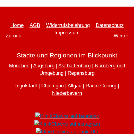
Home
AGB
Widerrufsbelehrung
Datenschutz
Impressum
Vorheriger Beitrag: Dr. Pfiffikuss alias Andreas Schock
Nächster 
Zurück
Weiter
Städte und Regionen im Blickpunkt
München
|
Augsburg
|
Aschaffenburg
|
Nürnberg und
Umgebung
|
Regensburg
Ingolstadt
|
Chiemgau
|
Allgäu
|
Raum Coburg
|
Niederbayern