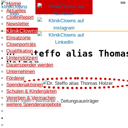
Home
Aktuelles
ClownReport
SPENDEN
Newsletter
KlinikClowns
Einsatzorte
Clownporträts
Qualifikation
Dr. Steffo alias Thoma
Unterstützen
Holzer
Dauerspender werden
Unternehmen
Förderer
Spendenaktionen
Schulen & Kindergärten
Vererben & Vermachen
KlinikClown - Bildhauer - Zeitungsausträger
weitere Spendenangebote
Mit Geldauflagen helfen
Verein & Stiftung
Verein