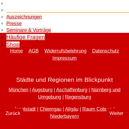
Stiftung
Team
Auszeichnungen
Presse
Seminare & Vorträge
Häufige Fragen
Shop
Home
AGB
Widerrufsbelehrung
Datenschutz
Impressum
Städte und Regionen im Blickpunkt
München
|
Augsburg
|
Aschaffenburg
|
Nürnberg und
Umgebung
|
Regensburg
Ingolstadt
|
Chiemgau
|
Allgäu
|
Raum Coburg
|
Vorheriger Beitrag: Dr. Liesel Radiesel alias Lucia Mellau
Nächster 
Zurück
Weiter
Niederbayern