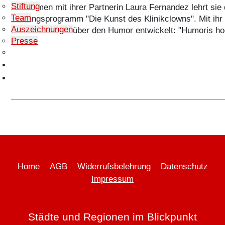
Stiftung
Zusammen mit ihrer Partnerin Laura Fernandez lehrt sie
Team
Trainingsprogramm "Die Kunst des Klinikclowns". Mit ihr 
Auszeichnungen
auch eine Show über den Humor entwickelt: "Humoris ho
Presse
Seminare & Vorträge
Häufige Fragen
Shop
Home
AGB
Widerrufsbelehrung
Datenschutz
Impressum
Städte und Regionen im Blickpunkt