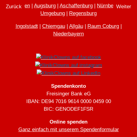
München
|
Augsburg
|
Aschaffenburg
|
Nürnberg und
Vorheriger Beitrag: Dr. Mücke Mücke alias Corinna Duhr
Nächster
Zurück
Weiter
Umgebung
|
Regensburg
Ingolstadt
|
Chiemgau
|
Allgäu
|
Raum Coburg
|
Niederbayern
Spendenkonto
Freisinger Bank eG
IBAN: DE94 7016 9614 0000 0459 00
BIC: GENODEF1FSR
Online spenden
Ganz einfach mit unserem Spendenformular