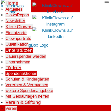
Home
Aktuelles
ClownReport
SPENDEN
Newsletter
KlinikClowns
Einsatzorte
Clownporträts
Qualifikation
Unterstützen
Dauerspender werden
Unternehmen
Förderer
Spendenaktionen
Schulen & Kindergärten
Vererben & Vermachen
weitere Spendenangebote
Mit Geldauflagen helfen
Verein & Stiftung
Verein