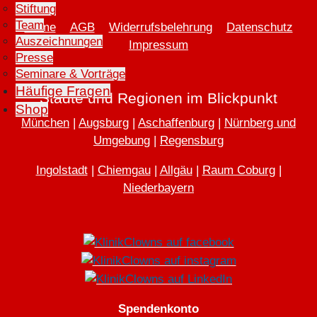
Stiftung
Team
Home
AGB
Widerrufsbelehrung
Datenschutz
Auszeichnungen
Impressum
Presse
Seminare & Vorträge
Häufige Fragen
Städte und Regionen im Blickpunkt
Shop
München
|
Augsburg
|
Aschaffenburg
|
Nürnberg und
Umgebung
|
Regensburg
Ingolstadt
|
Chiemgau
|
Allgäu
|
Raum Coburg
|
Niederbayern
Spendenkonto