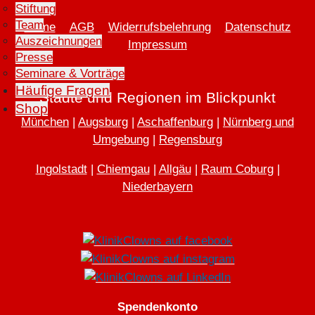
Stiftung
Team
Home
AGB
Widerrufsbelehrung
Datenschutz
Auszeichnungen
Impressum
Presse
Seminare & Vorträge
Häufige Fragen
Städte und Regionen im Blickpunkt
Shop
München
|
Augsburg
|
Aschaffenburg
|
Nürnberg und
Umgebung
|
Regensburg
Ingolstadt
|
Chiemgau
|
Allgäu
|
Raum Coburg
|
Niederbayern
Spendenkonto