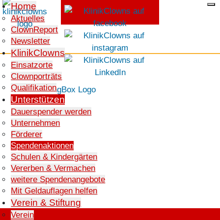
Home
Aktuelles
ClownReport
SPENDEN
Newsletter
KlinikClowns
Einsatzorte
Clownporträts
Qualifikation
Unterstützen
Dauerspender werden
Unternehmen
Förderer
Spendenaktionen
Schulen & Kindergärten
Vererben & Vermachen
weitere Spendenangebote
Mit Geldauflagen helfen
Verein & Stiftung
Verein