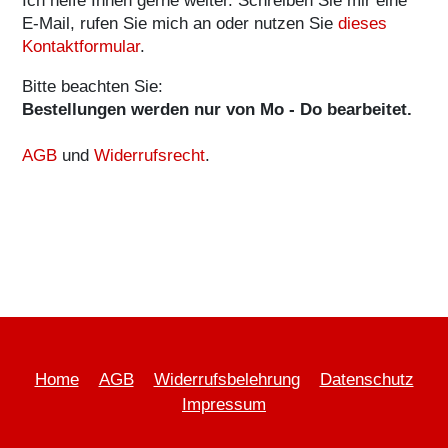
Süße
Ich helfe Ihnen gerne weiter. Schreiben Sie mir eine
Knuffelmaus
E-Mail, rufen Sie mich an oder nutzen Sie
dieses
Kontaktformular
.
€ 7,50
Bitte beachten Sie:
Bestellungen werden nur von Mo - Do bearbeitet.
AGB
und
Widerrufsrecht
.
CD "Du und
ich" € 4,-
Home
AGB
Widerrufsbelehrung
Datenschutz
Memory-
Impressum
Spiel