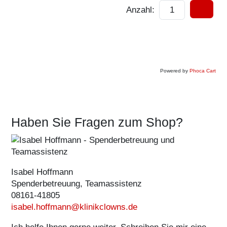
Anzahl:
Buch
"Lachen
wirkt
Wunder"
Powered by
Phoca Cart
€ 4,99
Haben Sie Fragen zum Shop?
Das
Kochbuch
der
Isabel Hoffmann
KlinikClowns
Spenderbetreuung, Teamassistenz
€ 10,90
08161-41805
isabel.hoffmann@klinikclowns.de