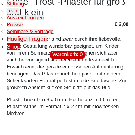
Süße "Trost"-Pflaster für groß
Stiftung
und klein
Team
Auszeichnungen
Preis
€ 2,00
Presse
Kochbuch
Seminare & Vorträge
und
Häufige Fragen
Die "Trost"-Pflaster sind zwar durch ihre liebevolle,
Küchentuch
lustige Gestaltung wunderbar geeignet, um Kinder
Shop
von ihrem Schmerz abzulenken, eignen sich aber
Set € 17,50
Warenkorb: 0
auch hervorragend als kleine Aufmerksamkeit für
Erwachsene, die gerade ein bisschen Aufmunterung
benötigen. Das Pflasterbriefchen passt mit seinem
Scheckkarten-Format perfekt in jede Brieftasche. Zur
Gute-
größeren Ansicht klicken Sie bitte auf das Bild.
Laune-
Pflasterbriefchen 9 x 6 cm, Hochglanz mit 6 roten,
Tassen €
Pflasterstrips im Format 7 x 2 cm mit clownesken
7,25
Motiven.