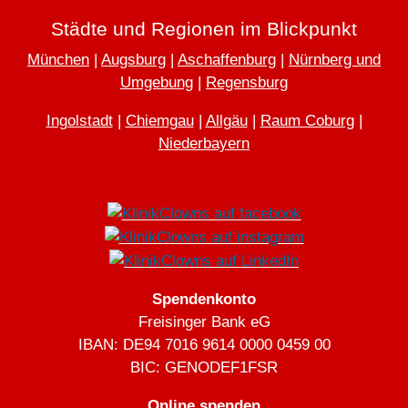
"mäh-
muh-..."
Städte und Regionen im Blickpunkt
€ 10.-
München
|
Augsburg
|
Aschaffenburg
|
Nürnberg und
Umgebung
|
Regensburg
Ingolstadt
|
Chiemgau
|
Allgäu
|
Raum Coburg
|
"Trost"-
Niederbayern
Pflaster €
2.-
Spendenkonto
KlinikClowns
Freisinger Bank eG
Fan-
IBAN: DE94 7016 9614 0000 0459 00
Tasche €
BIC: GENODEF1FSR
4,50
Online spenden