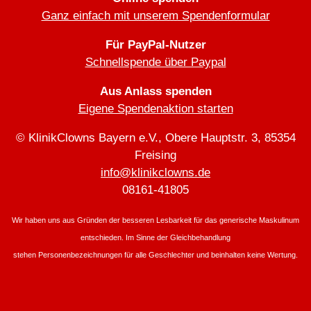
Ganz einfach mit unserem Spendenformular
Für PayPal-Nutzer
Schnellspende über Paypal
Clownsnasen
€
Aus Anlass spenden
1,50/Stück
Eigene Spendenaktion starten
© KlinikClowns Bayern e.V., Obere Hauptstr. 3, 85354
Freising
info@klinikclowns.de
08161-41805
KlinikClowns-
Wir haben uns aus Gründen der besseren Lesbarkeit für das generische Maskulinum
Shirt €
entschieden. Im Sinne der Gleichbehandlung
20.-
stehen Personenbezeichnungen für alle Geschlechter und beinhalten keine Wertung.