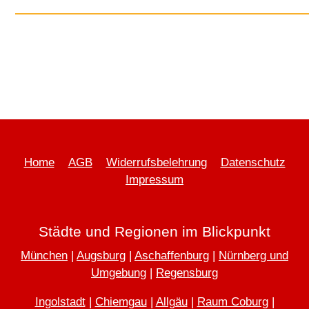
Elke Zölzer, LeukämieHilfe München e. V.
Home
AGB
Widerrufsbelehrung
Datenschutz
Impressum
Städte und Regionen im Blickpunkt
München
|
Augsburg
|
Aschaffenburg
|
Nürnberg und
Umgebung
|
Regensburg
Ingolstadt
|
Chiemgau
|
Allgäu
|
Raum Coburg
|