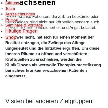
Erwachsenen
Stiftung
Team
Auszeichnungen
Schwerkranke Patienten, die z.B. an Leukämie oder
Presse
Krebs leiden, sind nicht nur körperlich sondern auch
Seminare & Vorträge
meist stark durch Unsicherheit und Angst belastet.
Häufige Fragen
Shop
Doch wer lacht, hat sich für einen Moment der
Realität entzogen, die Zwänge des Alltags
umgedeutet und die Initiative ergriffen. Um diese
inneren Räume zu öffnen und verschüttete
Kraftquellen zu erschließen, werden die
KlinikClowns als wertvolle Therapieunterstützung
bei schwerkranken erwachsenen Patienten
eingesetzt.
Visiten bei anderen Zielgruppen: