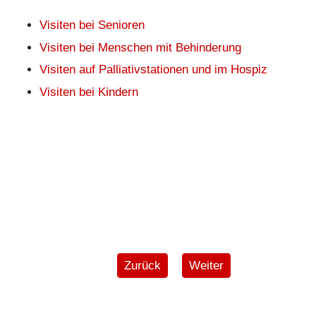
Visiten bei Senioren
Visiten bei Menschen mit Behinderung
Visiten auf Palliativstationen und im Hospiz
Visiten bei Kindern
Vorheriger Beitrag: Visiten bei Men
Nächster Beitrag: Visite
Zurück
Weiter
"Lachen stärkt Körper und Psyche zugleich. Und was
braucht ein kranker Mensch mehr als Stärke, um die
Heilung zu unterstützen?"