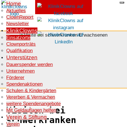
Home
Aktuelles
ClownReport
SPENDEN
Newsletter
KlinikClowns
Einsatzorte
Clownporträts
Qualifikation
Unterstützen
Dauerspender werden
Unternehmen
Förderer
Spendenaktionen
Schulen & Kindergärten
Vererben & Vermachen
weitere Spendenangebote
Visiten bei
Mit Geldauflagen helfen
Verein & Stiftung
schwerkranken
Verein